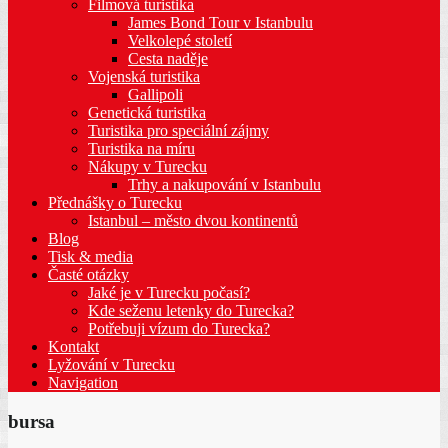
Filmová turistika
James Bond Tour v Istanbulu
Velkolepé století
Cesta naděje
Vojenská turistika
Gallipoli
Genetická turistika
Turistika pro speciální zájmy
Turistika na míru
Nákupy v Turecku
Trhy a nakupování v Istanbulu
Přednášky o Turecku
Istanbul – město dvou kontinentů
Blog
Tisk & media
Časté otázky
Jaké je v Turecku počasí?
Kde seženu letenky do Turecka?
Potřebuji vízum do Turecka?
Kontakt
Lyžování v Turecku
Navigation
bursa