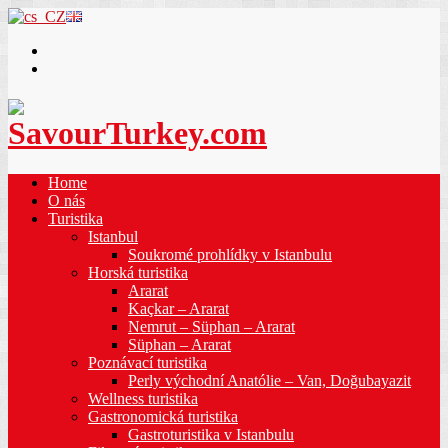
Home
O nás
Turistika
Istanbul
Soukromé prohlídky v Istanbulu
Horská turistika
Ararat
Kaçkar – Ararat
Nemrut – Süphan – Ararat
Süphan – Ararat
Poznávací turistika
Perly východní Anatólie – Van, Doğubayazit
Wellness turistika
Gastronomická turistika
Gastroturistika v Istanbulu