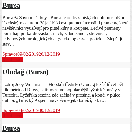
Bursa
Bursa © Savour Turkey Bursa je od byzantských dob proslulým
lázeňským centrem. V její blízkosti pramení termální prameny, které
návštěvníci využívají pro pitné kúry a koupele. Léčivé prameny
pomáhají při kardiovaskulárních, žaludečních, střevních,
ledvinových, urologických a gynekologických potížích. Zlepšují
stav…
Spravce
09/02/2019
20/12/2019
Read more
Uludağ (Bursa)
zdroj Joey Weinman Horské středisko Uludağ ležící třicet pět
kilometrů od Bursy, patří mezi nejpopulárnější lyžařské areály v
Turecku. Lyžařská sezóna zde začíná v prosinci a končí v půlce
dubna. „Turecký Aspen“ navštěvuje jak domácí, tak i…
Spravce
04/02/2019
30/12/2019
Read more
Bursa