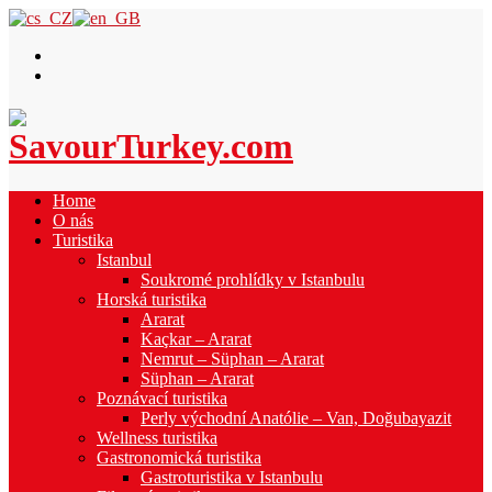
Home
O nás
Turistika
Istanbul
Soukromé prohlídky v Istanbulu
Horská turistika
Ararat
Kaçkar – Ararat
Nemrut – Süphan – Ararat
Süphan – Ararat
Poznávací turistika
Perly východní Anatólie – Van, Doğubayazit
Wellness turistika
Gastronomická turistika
Gastroturistika v Istanbulu