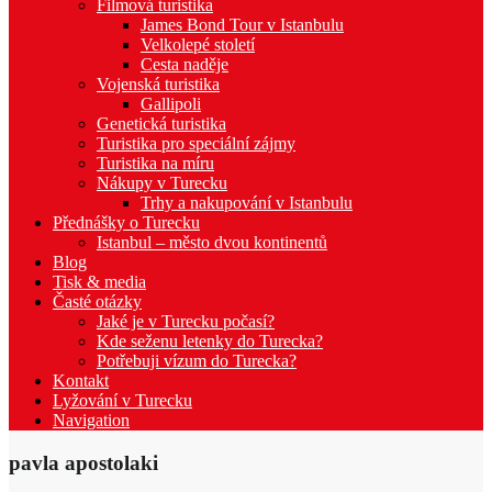
Filmová turistika
James Bond Tour v Istanbulu
Velkolepé století
Cesta naděje
Vojenská turistika
Gallipoli
Genetická turistika
Turistika pro speciální zájmy
Turistika na míru
Nákupy v Turecku
Trhy a nakupování v Istanbulu
Přednášky o Turecku
Istanbul – město dvou kontinentů
Blog
Tisk & media
Časté otázky
Jaké je v Turecku počasí?
Kde seženu letenky do Turecka?
Potřebuji vízum do Turecka?
Kontakt
Lyžování v Turecku
Navigation
pavla apostolaki