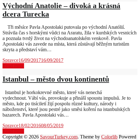
Východní Anatolie – divoká a krásná
dcera Turecka
Tři měsíce Pavla Apostolaki putovala po východní Anatólií.
Strávila čas s horskými vůdci na Araratu, žila v kurdských vesnicích
a poznala tvrdý život na východoanatolském venkově. Pavla
Apostolaki vás zavede na místa, která zůstávají běžným turistům
skryta a představí vám…
Spravce
16/09/2017
16/09/2017
Read more
Istanbul – město dvou kontinentů
Istanbul je horkokrevné město, které vás nenechá
vydechnout. Vábí vás, provokuje a přináší spoustu impulsů. Je to
město, kde po tisíciletí žijí pospolu různé kultury, národy i
náboženství, které jsou pestré jako směsi koření na istanbulských
bazarech. Pavla Apostolaki vás…
Spravce
18/02/2016
08/05/2019
Read more
Copyright © 2026
SavourTurkey.com
. Theme by
Colorlib
Powered