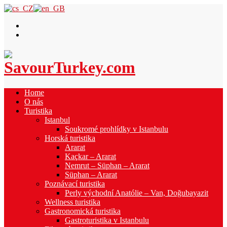
Home
O nás
Turistika
Istanbul
Soukromé prohlídky v Istanbulu
Horská turistika
Ararat
Kaçkar – Ararat
Nemrut – Süphan – Ararat
Süphan – Ararat
Poznávací turistika
Perly východní Anatólie – Van, Doğubayazit
Wellness turistika
Gastronomická turistika
Gastroturistika v Istanbulu