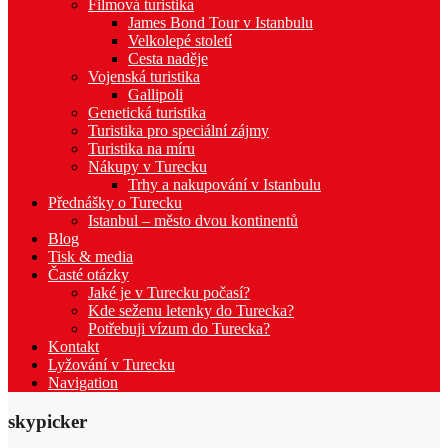
Filmová turistika
James Bond Tour v Istanbulu
Velkolepé století
Cesta naděje
Vojenská turistika
Gallipoli
Genetická turistika
Turistika pro speciální zájmy
Turistika na míru
Nákupy v Turecku
Trhy a nakupování v Istanbulu
Přednášky o Turecku
Istanbul – město dvou kontinentů
Blog
Tisk & media
Časté otázky
Jaké je v Turecku počasí?
Kde seženu letenky do Turecka?
Potřebuji vízum do Turecka?
Kontakt
Lyžování v Turecku
Navigation
skypicker