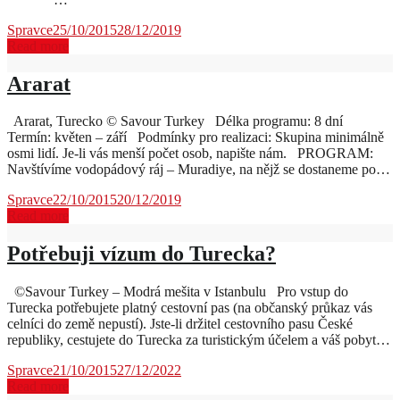
Spravce
25/10/2015
28/12/2019
Read more
Ararat
Ararat, Turecko © Savour Turkey Délka programu: 8 dní
Termín: květen – září Podmínky pro realizaci: Skupina minimálně
osmi lidí. Je-li vás menší počet osob, napište nám. PROGRAM:
Navštívíme vodopádový ráj – Muradiye, na nějž se dostaneme po…
Spravce
22/10/2015
20/12/2019
Read more
Potřebuji vízum do Turecka?
©Savour Turkey – Modrá mešita v Istanbulu Pro vstup do
Turecka potřebujete platný cestovní pas (na občanský průkaz vás
celníci do země nepustí). Jste-li držitel cestovního pasu České
republiky, cestujete do Turecka za turistickým účelem a váš pobyt…
Spravce
21/10/2015
27/12/2022
Read more