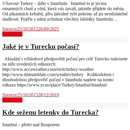
©Savour Turkey – jídlo v Istanbulu Istanbul to je lavina
omamných chutí a vůní, která vás zavalí, jakmile přijdete do města.
Od pikantních kebabů, přes lahodné rybí pokrmy až po neodolatelné
sladkosti. Pojďte s námi ochutnat všechny lahůdky Istanbulu…
Spravce
25/10/2015
26/09/2025
Read more
Jaké je v Turecku počasí?
Aktuální i výhledové předpovědi počasí pro celé Turecko naleznete
na níže uvedených odkazech:
http://www.accuweather.com/en/tr/turkey-weather
http://www.timeanddate.com/weather/turkey Krátkodobou i
dlouhodobou předpověď počasí v Istanbulu najdete na tomto
odkazu https://www.yr.no/place/Turkey/Istanbul/Istanbul/
Spravce
25/10/2015
28/12/2019
Read more
Kde seženu letenky do Turecka?
Istanbul – přelet nad Bosporem
…