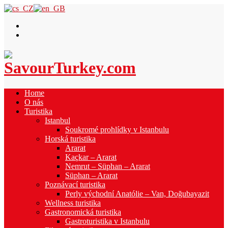
Home
O nás
Turistika
Istanbul
Soukromé prohlídky v Istanbulu
Horská turistika
Ararat
Kaçkar – Ararat
Nemrut – Süphan – Ararat
Süphan – Ararat
Poznávací turistika
Perly východní Anatólie – Van, Doğubayazit
Wellness turistika
Gastronomická turistika
Gastroturistika v Istanbulu