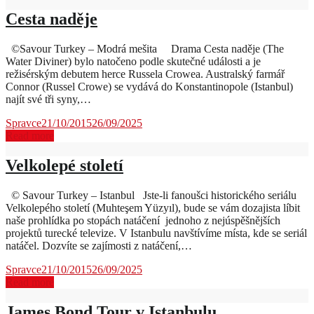
Cesta naděje
©Savour Turkey – Modrá mešita Drama Cesta naděje (The
Water Diviner) bylo natočeno podle skutečné události a je
režisérským debutem herce Russela Crowea. Australský farmář
Connor (Russel Crowe) se vydává do Konstantinopole (Istanbul)
najít své tři syny,…
Spravce
21/10/2015
26/09/2025
Read more
Velkolepé století
© Savour Turkey – Istanbul Jste-li fanoušci historického seriálu
Velkolepého století (Muhteşem Yüzyıl), bude se vám dozajista líbit
naše prohlídka po stopách natáčení jednoho z nejúspěšnějších
projektů turecké televize. V Istanbulu navštívíme místa, kde se seriál
natáčel. Dozvíte se zajímosti z natáčení,…
Spravce
21/10/2015
26/09/2025
Read more
James Bond Tour v Istanbulu