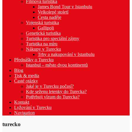
Filmová turistika
James Bond Tour v Istanbulu
Velkolepé století
Cesta naděje
Vojenská turistika
Gallipoli
Genetická turistika
Turistika pro speciální zájmy
Turistika na míru
Nákupy v Turecku
Trhy a nakupování v Istanbulu
Přednášky o Turecku
Istanbul – město dvou kontinentů
Blog
Tisk & media
Časté otázky
Jaké je v Turecku počasí?
Kde seženu letenky do Turecka?
Potřebuji vízum do Turecka?
Kontakt
Lyžování v Turecku
Navigation
turecko