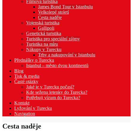
Filmová turistika
James Bond Tour v Istanbulu
Velkolepé století
Cesta naděje
Vojenská turistika
Gallipoli
Genetická turistika
Turistika pro speciální zájmy
Turistika na míru
Nákupy v Turecku
Trhy a nakupování v Istanbulu
Přednášky o Turecku
Istanbul – město dvou kontinentů
Blog
Tisk & media
Časté otázky
Jaké je v Turecku počasí?
Kde seženu letenky do Turecka?
Potřebuji vízum do Turecka?
Kontakt
Lyžování v Turecku
Navigation
Cesta naděje