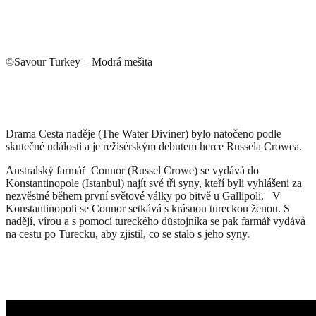
©Savour Turkey – Modrá mešita
Drama Cesta naděje (The Water Diviner) bylo natočeno podle
skutečné události a je režisérským debutem herce Russela Crowea.
Australský farmář Connor (Russel Crowe) se vydává do
Konstantinopole (Istanbul) najít své tři syny, kteří byli vyhlášeni za
nezvěstné během první světové války po bitvě u Gallipoli. V
Konstantinopoli se Connor setkává s krásnou tureckou ženou. S
nadějí, vírou a s pomocí tureckého důstojníka se pak farmář vydává
na cestu po Turecku, aby zjistil, co se stalo s jeho syny.