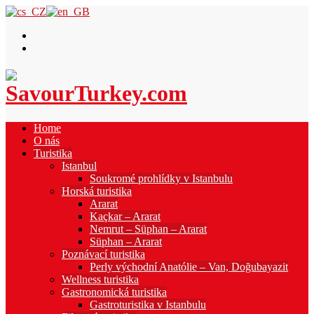
Home
O nás
Turistika
Istanbul
Soukromé prohlídky v Istanbulu
Horská turistika
Ararat
Kaçkar – Ararat
Nemrut – Süphan – Ararat
Süphan – Ararat
Poznávací turistika
Perly východní Anatólie – Van, Doğubayazit
Wellness turistika
Gastronomická turistika
Gastroturistika v Istanbulu