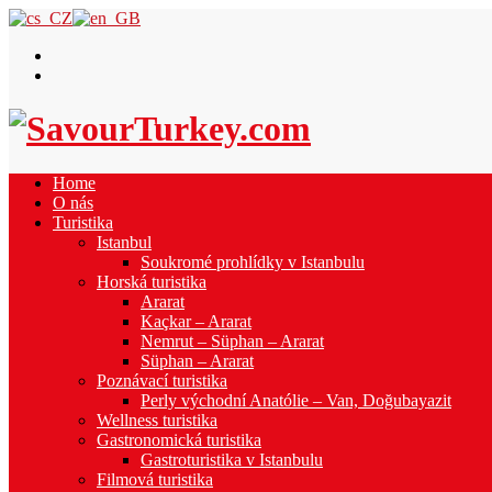
Home
O nás
Turistika
Istanbul
Soukromé prohlídky v Istanbulu
Horská turistika
Ararat
Kaçkar – Ararat
Nemrut – Süphan – Ararat
Süphan – Ararat
Poznávací turistika
Perly východní Anatólie – Van, Doğubayazit
Wellness turistika
Gastronomická turistika
Gastroturistika v Istanbulu
Filmová turistika