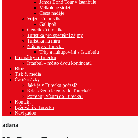
James Bond Tour v Istanbulu
Velkolepé století
Cesta naděje
Vojenská turistika
Gallipoli
Genetická turistika
Turistika pro speciální zájmy
Turistika na míru
Nákupy v Turecku
Trhy a nakupování v Istanbulu
Přednášky o Turecku
Istanbul – město dvou kontinentů
Blog
Tisk & media
Časté otázky
Jaké je v Turecku počasí?
Kde seženu letenky do Turecka?
Potřebuji vízum do Turecka?
Kontakt
Lyžování v Turecku
Navigation
adana