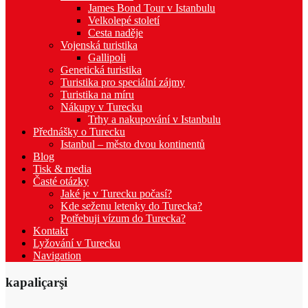
James Bond Tour v Istanbulu
Velkolepé století
Cesta naděje
Vojenská turistika
Gallipoli
Genetická turistika
Turistika pro speciální zájmy
Turistika na míru
Nákupy v Turecku
Trhy a nakupování v Istanbulu
Přednášky o Turecku
Istanbul – město dvou kontinentů
Blog
Tisk & media
Časté otázky
Jaké je v Turecku počasí?
Kde seženu letenky do Turecka?
Potřebuji vízum do Turecka?
Kontakt
Lyžování v Turecku
Navigation
kapaliçarşi