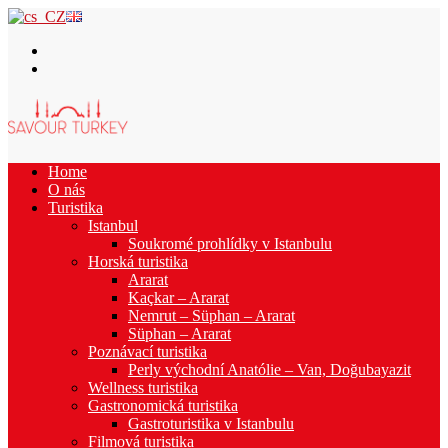
Home
O nás
Turistika
Istanbul
Soukromé prohlídky v Istanbulu
Horská turistika
Ararat
Kaçkar – Ararat
Nemrut – Süphan – Ararat
Süphan – Ararat
Poznávací turistika
Perly východní Anatólie – Van, Doğubayazit
Wellness turistika
Gastronomická turistika
Gastroturistika v Istanbulu
Filmová turistika