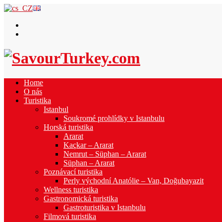
Home
O nás
Turistika
Istanbul
Soukromé prohlídky v Istanbulu
Horská turistika
Ararat
Kaçkar – Ararat
Nemrut – Süphan – Ararat
Süphan – Ararat
Poznávací turistika
Perly východní Anatólie – Van, Doğubayazit
Wellness turistika
Gastronomická turistika
Gastroturistika v Istanbulu
Filmová turistika