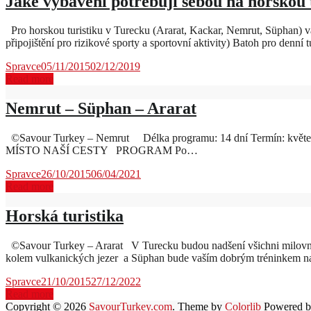
Jaké vybavení potřebuji sebou na horskou 
Pro horskou turistiku v Turecku (Ararat, Kackar, Nemrut, Süphan) vá
připojištění pro rizikové sporty a sportovní aktivity) Batoh pro denn
Spravce
05/11/2015
02/12/2019
Read more
Nemrut – Süphan – Ararat
©Savour Turkey – Nemrut Délka programu: 14 dní Termín: květen 
MÍSTO NAŠÍ CESTY PROGRAM Po…
Spravce
26/10/2015
06/04/2021
Read more
Horská turistika
©Savour Turkey – Ararat V Turecku budou nadšení všichni milovníc
kolem vulkanických jezer a Süphan bude vaším dobrým tréninkem n
Spravce
21/10/2015
27/12/2022
Read more
Copyright © 2026
SavourTurkey.com
. Theme by
Colorlib
Powered 