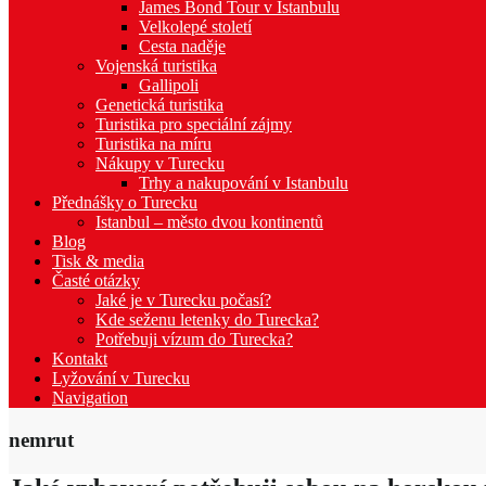
James Bond Tour v Istanbulu
Velkolepé století
Cesta naděje
Vojenská turistika
Gallipoli
Genetická turistika
Turistika pro speciální zájmy
Turistika na míru
Nákupy v Turecku
Trhy a nakupování v Istanbulu
Přednášky o Turecku
Istanbul – město dvou kontinentů
Blog
Tisk & media
Časté otázky
Jaké je v Turecku počasí?
Kde seženu letenky do Turecka?
Potřebuji vízum do Turecka?
Kontakt
Lyžování v Turecku
Navigation
nemrut