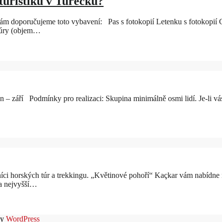
turistiku v Turecku?
m doporučujeme toto vybavení: Pas s fotokopií Letenku s fotokopií Ce
í túry (objem…
– září Podmínky pro realizaci: Skupina minimálně osmi lidí. Je-
i horských túr a trekkingu. „Květinové pohoří“ Kaçkar vám nabídne 
a nejvyšší…
by
WordPress