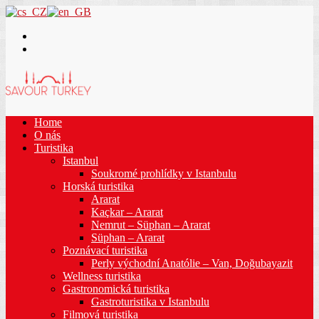
Home
O nás
Turistika
Istanbul
Soukromé prohlídky v Istanbulu
Horská turistika
Ararat
Kaçkar – Ararat
Nemrut – Süphan – Ararat
Süphan – Ararat
Poznávací turistika
Perly východní Anatólie – Van, Doğubayazit
Wellness turistika
Gastronomická turistika
Gastroturistika v Istanbulu
Filmová turistika