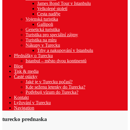
James Bond Tour v Istanbulu
Velkolepé století
Cesta naděje
Vojenská turistika
Gallipoli
Genetická turistika
Turistika pro speciální zájmy
Turistika na míru
Nákupy v Turecku
Trhy a nakupování v Istanbulu
Přednášky o Turecku
Istanbul – město dvou kontinentů
Blog
Tisk & media
Časté otázky
Jaké je v Turecku počasí?
Kde seženu letenky do Turecka?
Potřebuji vízum do Turecka?
Kontakt
Lyžování v Turecku
Navigation
turecko prednaska