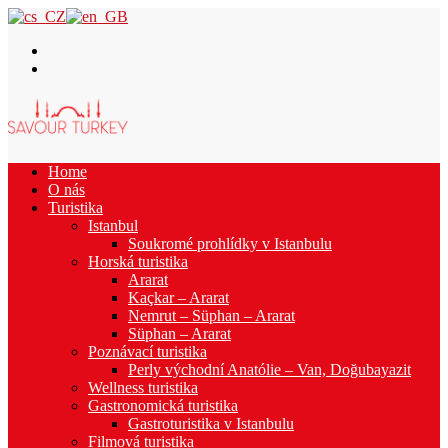
Home
O nás
Turistika
Istanbul
Soukromé prohlídky v Istanbulu
Horská turistika
Ararat
Kaçkar – Ararat
Nemrut – Süphan – Ararat
Süphan – Ararat
Poznávací turistika
Perly východní Anatólie – Van, Doğubayazit
Wellness turistika
Gastronomická turistika
Gastroturistika v Istanbulu
Filmová turistika