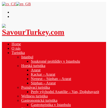
Home
O nás
Turistika
Istanbul
Soukromé prohlídky v Istanbulu
Horská turistika
Ararat
Kaçkar – Ararat
Nemrut – Süphan – Ararat
Süphan – Ararat
Poznávací turistika
Perly východní Anatólie – Van, Doğubayazit
Wellness turistika
Gastronomická turistika
Gastroturistika v Istanbulu