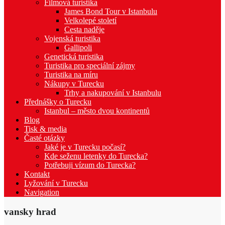
Filmová turistika
James Bond Tour v Istanbulu
Velkolepé století
Cesta naděje
Vojenská turistika
Gallipoli
Genetická turistika
Turistika pro speciální zájmy
Turistika na míru
Nákupy v Turecku
Trhy a nakupování v Istanbulu
Přednášky o Turecku
Istanbul – město dvou kontinentů
Blog
Tisk & media
Časté otázky
Jaké je v Turecku počasí?
Kde seženu letenky do Turecka?
Potřebuji vízum do Turecka?
Kontakt
Lyžování v Turecku
Navigation
vansky hrad