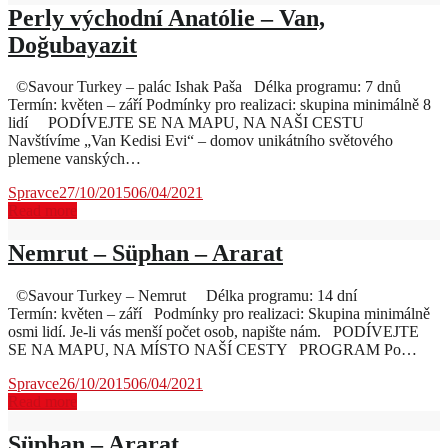
Perly východní Anatólie – Van,
Doğubayazit
©Savour Turkey – palác Ishak Paša Délka programu: 7 dnů
Termín: květen – září Podmínky pro realizaci: skupina minimálně 8
lidí PODÍVEJTE SE NA MAPU, NA NAŠI CESTU
Navštívíme „Van Kedisi Evi“ – domov unikátního světového
plemene vanských…
Spravce
27/10/2015
06/04/2021
Read more
Nemrut – Süphan – Ararat
©Savour Turkey – Nemrut Délka programu: 14 dní
Termín: květen – září Podmínky pro realizaci: Skupina minimálně
osmi lidí. Je-li vás menší počet osob, napište nám. PODÍVEJTE
SE NA MAPU, NA MÍSTO NAŠÍ CESTY PROGRAM Po…
Spravce
26/10/2015
06/04/2021
Read more
Süphan – Ararat